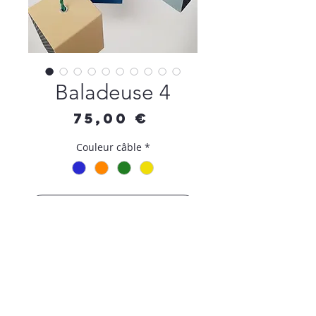
Baladeuse 4
Prix
75,00 €
Couleur câble
*
Ajouter au panier
Commander et payer
Baladeuse en tôle d'acier perforée,
alimentée par un câble torsadé