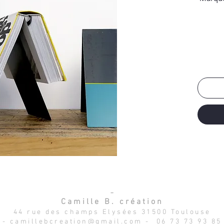
D
-
Camille B. création
44 rue des champs Elysées 31500 Toulouse
-
camillebcreation@gmail.com
- 06 73 73 93 85