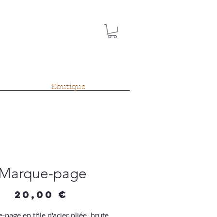
Boutique
Marque-page
Prix
20,00 €
page en tôle d'acier pliée, brute