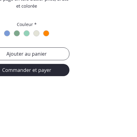
et colorée
imensions:
10 x 21 x 18 cm
Couleur
*
Ajouter au panier
Commander et payer