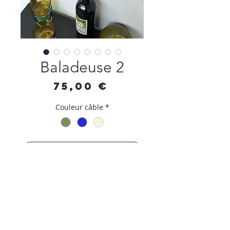
Baladeuse 2
Prix
75,00 €
Couleur câble
*
Ajouter au panier
Commander et payer
Baladeuse en tôle d'acier perforée,
alimentée par un câble torsadé